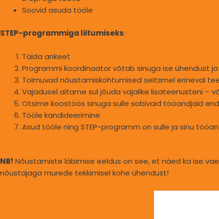
Soovid asuda tööle
STEP-programmiga liitumiseks
:
Täida ankeet
Programmi koordinaator võtab sinuga ise ühendust ja
Toimuvad nõustamiskohtumised seitsmel erineval te
Vajadusel aitame sul jõuda vajalike lisateenusteni –
Otsime koostöös sinuga sulle sobivaid tööandjaid end
Tööle kandideerimine
Asud tööle ning STEP-programm on sulle ja sinu tööand
NB!
Nõustamiste läbimise eeldus on see, et näed ka ise vaev
nõustajaga murede tekkimisel kohe ühendust!