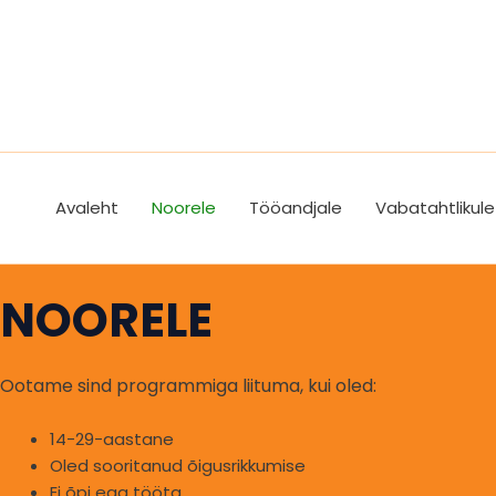
Skip
to
content
Avaleht
Noorele
Tööandjale
Vabatahtlikule
NOORELE
Ootame sind programmiga liituma, kui oled:
14-29-aastane
Oled sooritanud õigusrikkumise
Ei õpi ega tööta