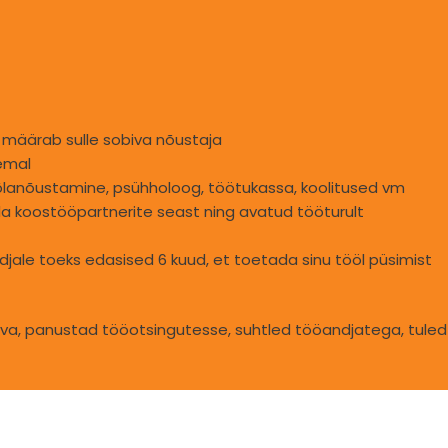
 määrab sulle sobiva nõustaja
emal
 võlanõustamine, psühholoog, töötukassa, koolitused vm
a koostööpartnerite seast ning avatud tööturult
jale toeks edasised 6 kuud, et toetada sinu tööl püsimist
a, panustad tööotsingutesse, suhtled tööandjatega, tuled õi